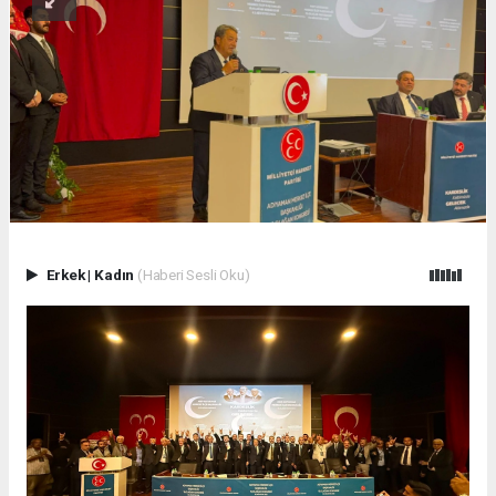
Erkek
|
Kadın
(Haberi Sesli Oku)