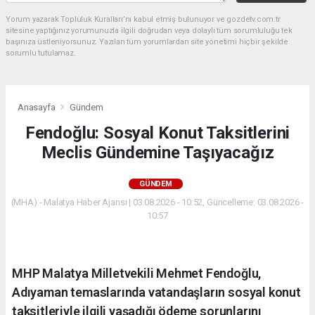
Yorum yazarak Topluluk Kuralları’nı kabul etmiş bulunuyor ve gozdetv.com.tr
sitesine yaptığınız yorumunuzla ilgili doğrudan veya dolaylı tüm sorumluluğu tek
başınıza üstleniyorsunuz. Yazılan tüm yorumlardan site yönetimi hiçbir şekilde
sorumlu tutulamaz.
Anasayfa
Gündem
Fendoğlu: Sosyal Konut Taksitlerini
Meclis Gündemine Taşıyacağız
GÜNDEM
(MHA) - Malatya Haber Ajansı | 03.08.2026 - 10:52, Güncelleme: 03.08.2026 -
10:57
MHP Malatya Milletvekili Mehmet Fendoğlu,
Adıyaman temaslarında vatandaşların sosyal konut
taksitleriyle ilgili yaşadığı ödeme sorunlarını