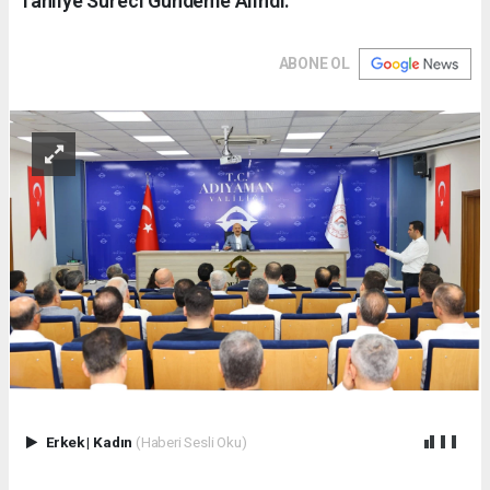
Tahliye Süreci Gündeme Alındı.
ABONE OL
Erkek
|
Kadın
(Haberi Sesli Oku)