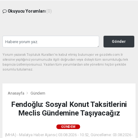
Okuyucu Yorumları
(0)
Gönder
Yorum yazarak Topluluk Kuralları’nı kabul etmiş bulunuyor ve gozdetv.com.tr
sitesine yaptığınız yorumunuzla ilgili doğrudan veya dolaylı tüm sorumluluğu tek
başınıza üstleniyorsunuz. Yazılan tüm yorumlardan site yönetimi hiçbir şekilde
sorumlu tutulamaz.
Anasayfa
Gündem
Fendoğlu: Sosyal Konut Taksitlerini
Meclis Gündemine Taşıyacağız
GÜNDEM
(MHA) - Malatya Haber Ajansı | 03.08.2026 - 10:52, Güncelleme: 03.08.2026 -