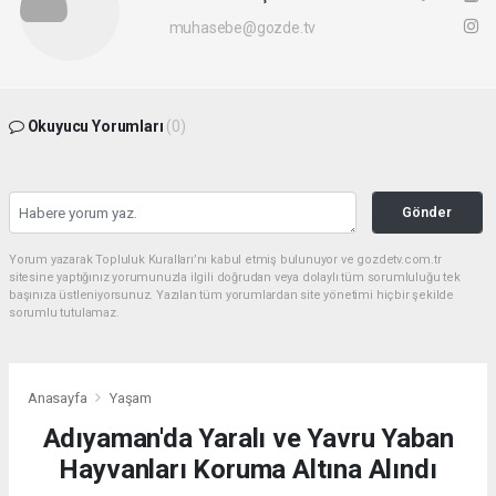
muhasebe@gozde.tv
Okuyucu Yorumları
(0)
Gönder
Yorum yazarak Topluluk Kuralları’nı kabul etmiş bulunuyor ve gozdetv.com.tr
sitesine yaptığınız yorumunuzla ilgili doğrudan veya dolaylı tüm sorumluluğu tek
başınıza üstleniyorsunuz. Yazılan tüm yorumlardan site yönetimi hiçbir şekilde
sorumlu tutulamaz.
Anasayfa
Yaşam
Adıyaman'da Yaralı ve Yavru Yaban
Hayvanları Koruma Altına Alındı