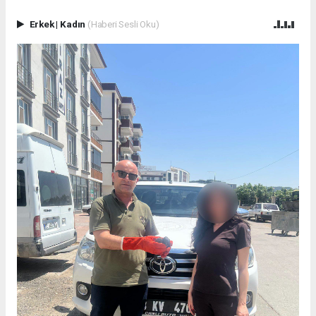
Erkek
|
Kadın
(Haberi Sesli Oku)