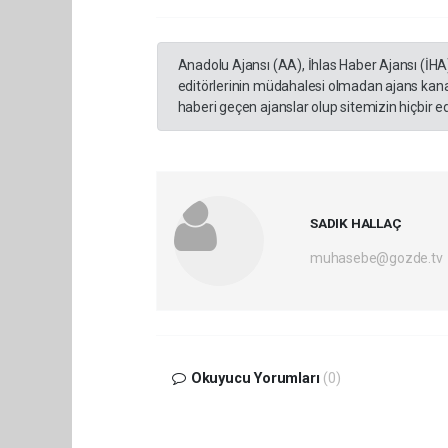
Anadolu Ajansı (AA), İhlas Haber Ajansı (İHA
editörlerinin müdahalesi olmadan ajans kana
haberi geçen ajanslar olup sitemizin hiçbir 
SADIK HALLAÇ
muhasebe@gozde.tv
Okuyucu Yorumları
(0)