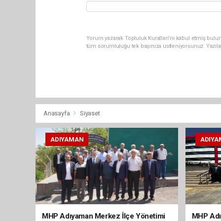
Yorum yazarak Topluluk Kuralları’nı kabul etmiş bulun
tüm sorumluluğu tek başınıza üstleniyorsunuz. Yazıla
Anasayfa
Siyaset
ADIYAMAN
ADIYA
MHP Adıyaman Merkez İlçe Yönetimi
MHP Adı