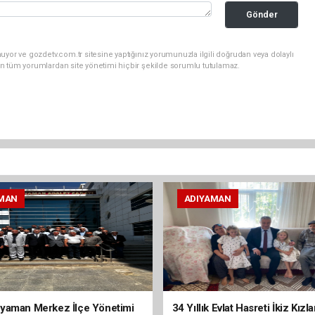
Gönder
uyor ve gozdetv.com.tr sitesine yaptığınız yorumunuzla ilgili doğrudan veya dolaylı
n tüm yorumlardan site yönetimi hiçbir şekilde sorumlu tutulamaz.
MAN
ADIYAMAN
yaman Merkez İlçe Yönetimi
34 Yıllık Evlat Hasreti İkiz Kızl