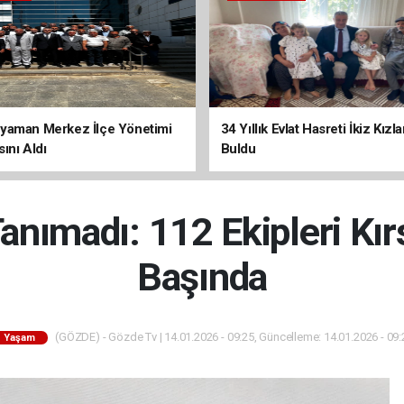
yaman Merkez İlçe Yönetimi
34 Yıllık Evlat Hasreti İkiz Kızl
ını Aldı
Buldu
anımadı: 112 Ekipleri Kı
Başında
(GÖZDE) - Gözde Tv | 14.01.2026 - 09:25, Güncelleme: 14.01.2026 - 09:
Yaşam