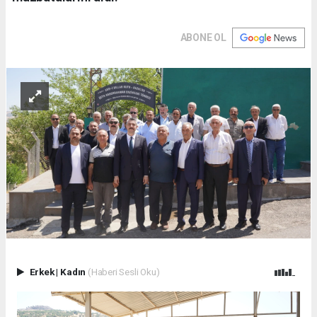
ABONE OL
Erkek
|
Kadın
(Haberi Sesli Oku)