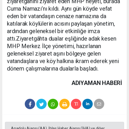
ziyaretgâhını ziyaret eden MHP heyeti, burada
Cuma Namazı’nı kıldı. Aynı gün köyde vefat
eden bir vatandaşın cenaze namazına da
katılarak köylülerin acısını paylaşan yönetim,
ardından geleneksel bir etkinliğe imza
attı.Ziyaretgâhta dualar eşliğinde adak kesen
MHP Merkez İlçe yönetimi, hazırlanan
geleneksel ziyaret aşını bölgeye gelen
vatandaşlara ve köy halkına ikram ederek yeni
dönem çalışmalarına dualarla başladı.
ADIYAMAN HABERİ
Anadolu Ajansı (AA), İhlas Haber Ajansı (İHA) ve diğer