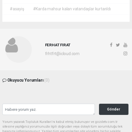
#asayiş
#Karda mahsur kalan vatandaşlar kurtarıldı
FERHAT FIRAT
frhtfrt@icloud.com
Okuyucu Yorumları
(0)
Gönder
Yorum yazarak Topluluk Kuralları’nı kabul etmiş bulunuyor ve gozdetv.com.tr
sitesine yaptığınız yorumunuzla ilgili doğrudan veya dolaylı tüm sorumluluğu tek
başınıza üstleniyorsunuz. Yazılan tüm yorumlardan site yönetimi hiçbir şekilde