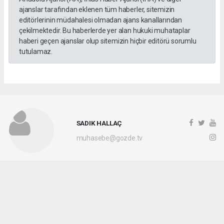
ajanslar tarafından eklenen tüm haberler, sitemizin
editörlerinin müdahalesi olmadan ajans kanallarından
çekilmektedir. Bu haberlerde yer alan hukuki muhataplar
haberi geçen ajanslar olup sitemizin hiçbir editörü sorumlu
tutulamaz.
SADIK HALLAÇ
muhasebe@gozde.tv
Okuyucu Yorumları
(0)
Gönder