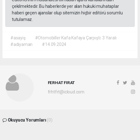
çekilmektedir. Bu haberlerde yer alan hukuki muhataplar
haberi geçen ajanslar olup sitemizin hiçbir editörü sorumlu
tutulamaz.
#asayiş
#Otomobiller Kafa Kafaya Çarpıştı: 3 Yaralı
#adıyaman
#14.09.2024
FERHAT FIRAT
frhtfrt@icloud.com
Okuyucu Yorumları
(0)