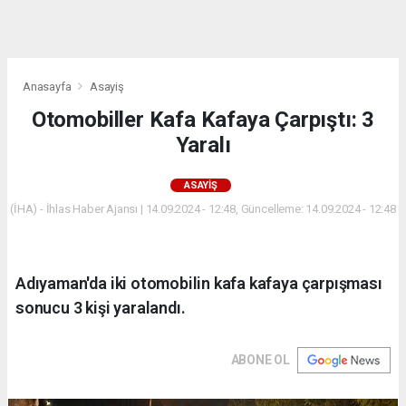
dini
chat
Anasayfa
Asayiş
Otomobiller Kafa Kafaya Çarpıştı: 3
Yaralı
ASAYIŞ
(İHA) - İhlas Haber Ajansı | 14.09.2024 - 12:48, Güncelleme: 14.09.2024 - 12:48
Adıyaman'da iki otomobilin kafa kafaya çarpışması
sonucu 3 kişi yaralandı.
ABONE OL