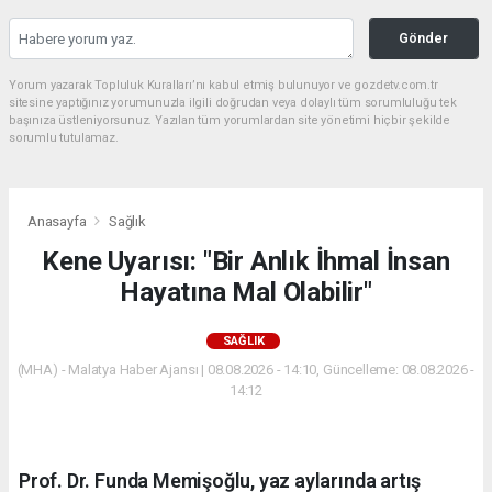
Gönder
Yorum yazarak Topluluk Kuralları’nı kabul etmiş bulunuyor ve gozdetv.com.tr
sitesine yaptığınız yorumunuzla ilgili doğrudan veya dolaylı tüm sorumluluğu tek
başınıza üstleniyorsunuz. Yazılan tüm yorumlardan site yönetimi hiçbir şekilde
sorumlu tutulamaz.
Anasayfa
Sağlık
Kene Uyarısı: "Bir Anlık İhmal İnsan
Hayatına Mal Olabilir"
SAĞLIK
(MHA) - Malatya Haber Ajansı | 08.08.2026 - 14:10, Güncelleme: 08.08.2026 -
14:12
Prof. Dr. Funda Memişoğlu, yaz aylarında artış