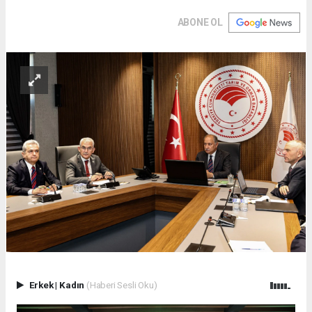
ABONE OL
Erkek
|
Kadın
(Haberi Sesli Oku)