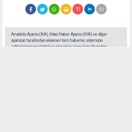
Anadolu Ajansı (AA), İhlas Haber Ajansı (İHA) ve diğer
ajanslar tarafından eklenen tüm haberler, sitemizin
editörlerinin müdahalesi olmadan ajans kanallarından
çekilmektedir. Bu haberlerde yer alan hukuki muhataplar
haberi geçen ajanslar olup sitemizin hiçbir editörü sorumlu
tutulamaz.
SADIK HALLAÇ
muhasebe@gozde.tv