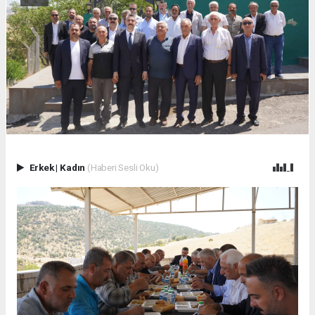
Erkek
|
Kadın
(Haberi Sesli Oku)