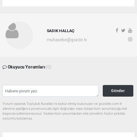
SADIK HALLAÇ
muhasebe@gozde.tv
Okuyucu Yorumları
(0)
Gönder
Yorum yazarak Topluluk Kuralları’nı kabul etmiş bulunuyor ve gozdetv.com.tr
sitesine yaptığınız yorumunuzla ilgili doğrudan veya dolaylı tüm sorumluluğu tek
başınıza üstleniyorsunuz. Yazılan tüm yorumlardan site yönetimi hiçbir şekilde
sorumlu tutulamaz.