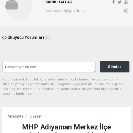
SADIK HALLAÇ
muhasebe@gozde.tv
Okuyucu Yorumları
(0)
Gönder
Yorum yazarak Topluluk Kuralları’nı kabul etmiş bulunuyor ve gozdetv.com.tr
sitesine yaptığınız yorumunuzla ilgili doğrudan veya dolaylı tüm sorumluluğu tek
başınıza üstleniyorsunuz. Yazılan tüm yorumlardan site yönetimi hiçbir şekilde
sorumlu tutulamaz.
Anasayfa
Siyaset
MHP Adıyaman Merkez İlçe