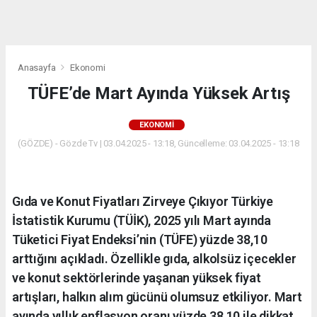
dini
chat
Anasayfa
Ekonomi
TÜFE’de Mart Ayında Yüksek Artış
EKONOMI
(GÖZDE) - Gözde Tv | 03.04.2025 - 13:18, Güncelleme: 03.04.2025 - 13:18
Gıda ve Konut Fiyatları Zirveye Çıkıyor Türkiye
İstatistik Kurumu (TÜİK), 2025 yılı Mart ayında
Tüketici Fiyat Endeksi’nin (TÜFE) yüzde 38,10
arttığını açıkladı. Özellikle gıda, alkolsüz içecekler
ve konut sektörlerinde yaşanan yüksek fiyat
artışları, halkın alım gücünü olumsuz etkiliyor. Mart
ayında yıllık enflasyon oranı yüzde 38,10 ile dikkat