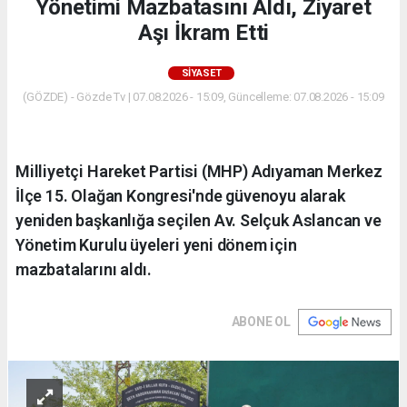
Yönetimi Mazbatasını Aldı, Ziyaret
Aşı İkram Etti
SIYASET
(GÖZDE) - Gözde Tv | 07.08.2026 - 15:09, Güncelleme: 07.08.2026 - 15:09
Milliyetçi Hareket Partisi (MHP) Adıyaman Merkez
İlçe 15. Olağan Kongresi'nde güvenoyu alarak
yeniden başkanlığa seçilen Av. Selçuk Aslancan ve
Yönetim Kurulu üyeleri yeni dönem için
mazbatalarını aldı.
ABONE OL