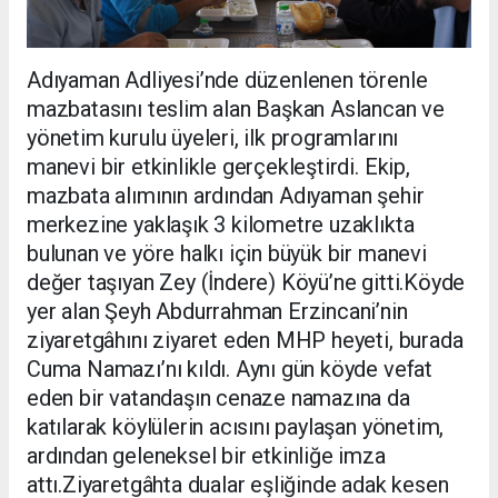
Adıyaman Adliyesi’nde düzenlenen törenle
mazbatasını teslim alan Başkan Aslancan ve
yönetim kurulu üyeleri, ilk programlarını
manevi bir etkinlikle gerçekleştirdi. Ekip,
mazbata alımının ardından Adıyaman şehir
merkezine yaklaşık 3 kilometre uzaklıkta
bulunan ve yöre halkı için büyük bir manevi
değer taşıyan Zey (İndere) Köyü’ne gitti.Köyde
yer alan Şeyh Abdurrahman Erzincani’nin
ziyaretgâhını ziyaret eden MHP heyeti, burada
Cuma Namazı’nı kıldı. Aynı gün köyde vefat
eden bir vatandaşın cenaze namazına da
katılarak köylülerin acısını paylaşan yönetim,
ardından geleneksel bir etkinliğe imza
attı.Ziyaretgâhta dualar eşliğinde adak kesen