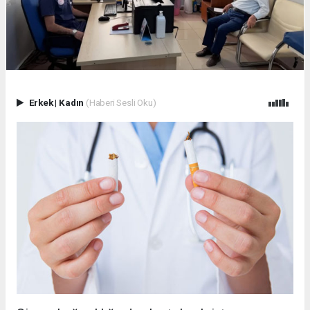
Erkek
|
Kadın
(Haberi Sesli Oku)