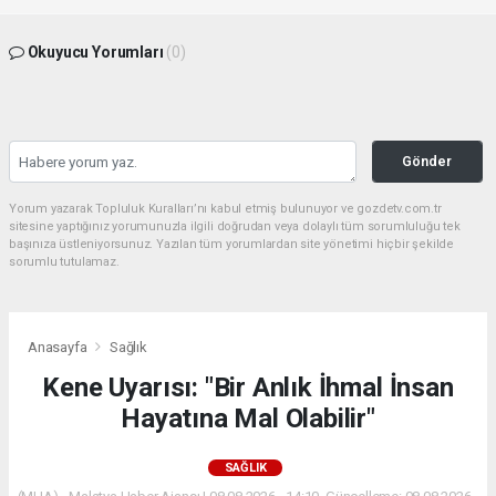
Okuyucu Yorumları
(0)
Gönder
Yorum yazarak Topluluk Kuralları’nı kabul etmiş bulunuyor ve gozdetv.com.tr
sitesine yaptığınız yorumunuzla ilgili doğrudan veya dolaylı tüm sorumluluğu tek
başınıza üstleniyorsunuz. Yazılan tüm yorumlardan site yönetimi hiçbir şekilde
sorumlu tutulamaz.
Anasayfa
Sağlık
Kene Uyarısı: "Bir Anlık İhmal İnsan
Hayatına Mal Olabilir"
SAĞLIK