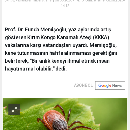
(MHA) - Malatya Haber Ajansı | 08.08.2026 - 14:10, Güncelleme: 08.08.2026 -
14:12
Prof. Dr. Funda Memişoğlu, yaz aylarında artış
gösteren Kırım Kongo Kanamalı Ateşi (KKKA)
vakalarına karşı vatandaşları uyardı. Memişoğlu,
kene tutunmasının hafife alınmaması gerektiğini
belirterek, "Bir anlık keneyi ihmal etmek insan
hayatına mal olabilir." dedi.
ABONE OL