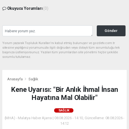
Okuyucu Yorumları
(0)
Gönder
Yorum yazarak Topluluk Kuralları’nı kabul etmiş bulunuyor ve gozdetv.com.tr
sitesine yaptığınız yorumunuzla ilgili doğrudan veya dolaylı tüm sorumluluğu tek
başınıza üstleniyorsunuz. Yazılan tüm yorumlardan site yönetimi hiçbir şekilde
sorumlu tutulamaz.
Anasayfa
Sağlık
Kene Uyarısı: "Bir Anlık İhmal İnsan
Hayatına Mal Olabilir"
SAĞLIK
(MHA) - Malatya Haber Ajansı | 08.08.2026 - 14:10, Güncelleme: 08.08.2026 -
14:12