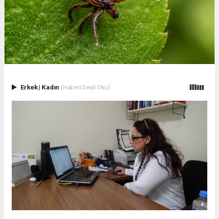
Erkek
|
Kadın
(Haberi Sesli Oku)