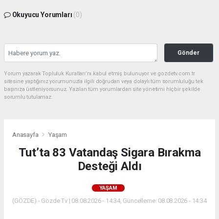
Okuyucu Yorumları
(0)
Gönder
Yorum yazarak Topluluk Kuralları’nı kabul etmiş bulunuyor ve gozdetv.com.tr
sitesine yaptığınız yorumunuzla ilgili doğrudan veya dolaylı tüm sorumluluğu tek
başınıza üstleniyorsunuz. Yazılan tüm yorumlardan site yönetimi hiçbir şekilde
sorumlu tutulamaz.
Anasayfa
Yaşam
Tut’ta 83 Vatandaş Sigara Bırakma
Desteği Aldı
YAŞAM
(GÖZDE) - Gözde Tv | 08.08.2026 - 14:34, Güncelleme: 08.08.2026 - 14:34