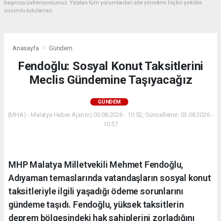
başınıza üstleniyorsunuz. Yazılan tüm yorumlardan site yönetimi hiçbir şekilde
sorumlu tutulamaz.
Anasayfa
Gündem
Fendoğlu: Sosyal Konut Taksitlerini
Meclis Gündemine Taşıyacağız
GÜNDEM
(MHA) - Malatya Haber Ajansı | 03.08.2026 - 10:52, Güncelleme: 03.08.2026 -
10:57
MHP Malatya Milletvekili Mehmet Fendoğlu,
Adıyaman temaslarında vatandaşların sosyal konut
taksitleriyle ilgili yaşadığı ödeme sorunlarını
gündeme taşıdı. Fendoğlu, yüksek taksitlerin
deprem bölgesindeki hak sahiplerini zorladığını