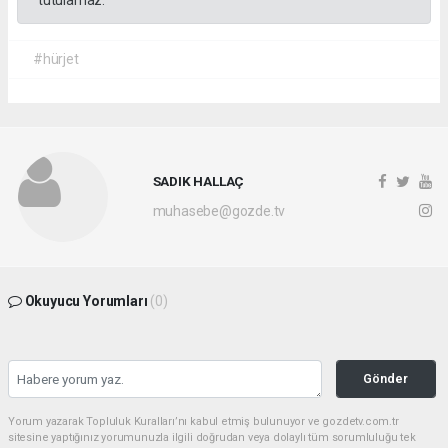
#hürjet
SADIK HALLAÇ
muhasebe@gozde.tv
Okuyucu Yorumları
(0)
Gönder
Yorum yazarak Topluluk Kuralları’nı kabul etmiş bulunuyor ve gozdetv.com.tr
sitesine yaptığınız yorumunuzla ilgili doğrudan veya dolaylı tüm sorumluluğu tek