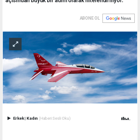
açısından büyük bir adım olarak nitelendiriliyor.
ABONE OL
Erkek
|
Kadın
(Haberi Sesli Oku)