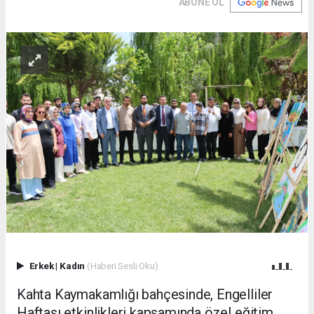
ABONE OL
Erkek
|
Kadın
(Haberi Sesli Oku)
Kahta Kaymakamlığı bahçesinde, Engelliler
Haftası etkinlikleri kapsamında özel eğitim