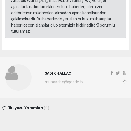
Anadolu Ajansı (AA), İhlas Haber Ajansı (İHA) ve diğer
ajanslar tarafından eklenen tüm haberler, sitemizin
editörlerinin müdahalesi olmadan ajans kanallarından
çekilmektedir. Bu haberlerde yer alan hukuki muhataplar
haberi geçen ajanslar olup sitemizin hiçbir editörü sorumlu
tutulamaz.
SADIK HALLAÇ
muhasebe@gozde.tv
Okuyucu Yorumları
(0)