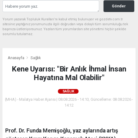
Gönder
Yorum yazarak Topluluk Kuralları’nı kabul etmiş bulunuyor ve gozdetv.com.tr
sitesine yaptığınız yorumunuzla ilgili doğrudan veya dolaylı tüm sorumluluğu tek
başınıza üstleniyorsunuz. Yazılan tüm yorumlardan site yönetimi hiçbir şekilde
sorumlu tutulamaz.
Anasayfa
Sağlık
Kene Uyarısı: "Bir Anlık İhmal İnsan
Hayatına Mal Olabilir"
SAĞLIK
(MHA) - Malatya Haber Ajansı | 08.08.2026 - 14:10, Güncelleme: 08.08.2026 -
14:12
Prof. Dr. Funda Memişoğlu, yaz aylarında artış