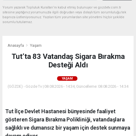
Yorum yazarak Topluluk Kuralları’nı kabul etmiş bulunuyor ve gozdetv.com.tr
sitesine yaptığınız yorumunuzla ilgili doğrudan veya dolaylı tüm sorumluluğu tek
başınıza üstleniyorsunuz. Yazılan tüm yorumlardan site yönetimi hiçbir şekilde
sorumlu tutulamaz.
Anasayfa
Yaşam
Tut’ta 83 Vatandaş Sigara Bırakma
Desteği Aldı
YAŞAM
(GÖZDE) - Gözde Tv | 08.08.2026 - 14:34, Güncelleme: 08.08.2026 - 14:34
Tut İlçe Devlet Hastanesi bünyesinde faaliyet
gösteren Sigara Bırakma Polikliniği, vatandaşlara
sağlıklı ve dumansız bir yaşam için destek sunmaya
devam ediyor.