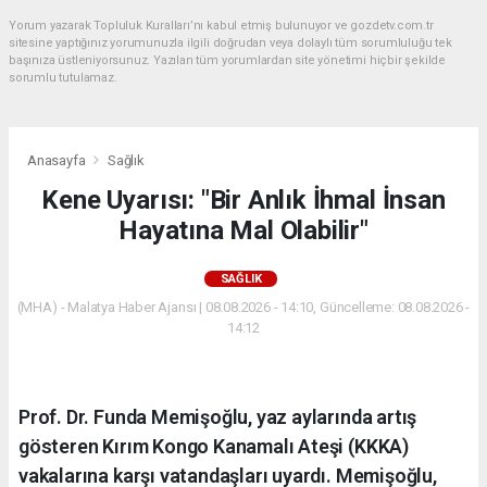
Yorum yazarak Topluluk Kuralları’nı kabul etmiş bulunuyor ve gozdetv.com.tr
sitesine yaptığınız yorumunuzla ilgili doğrudan veya dolaylı tüm sorumluluğu tek
başınıza üstleniyorsunuz. Yazılan tüm yorumlardan site yönetimi hiçbir şekilde
sorumlu tutulamaz.
Anasayfa
Sağlık
Kene Uyarısı: "Bir Anlık İhmal İnsan
Hayatına Mal Olabilir"
SAĞLIK
(MHA) - Malatya Haber Ajansı | 08.08.2026 - 14:10, Güncelleme: 08.08.2026 -
14:12
Prof. Dr. Funda Memişoğlu, yaz aylarında artış
gösteren Kırım Kongo Kanamalı Ateşi (KKKA)
vakalarına karşı vatandaşları uyardı. Memişoğlu,