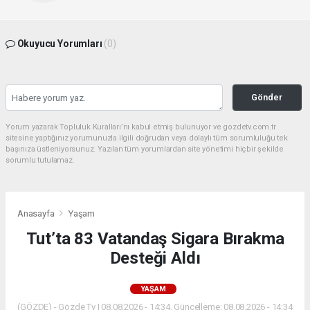
Okuyucu Yorumları
(0)
Gönder
Yorum yazarak Topluluk Kuralları’nı kabul etmiş bulunuyor ve gozdetv.com.tr
sitesine yaptığınız yorumunuzla ilgili doğrudan veya dolaylı tüm sorumluluğu tek
başınıza üstleniyorsunuz. Yazılan tüm yorumlardan site yönetimi hiçbir şekilde
sorumlu tutulamaz.
Anasayfa
Yaşam
Tut’ta 83 Vatandaş Sigara Bırakma
Desteği Aldı
YAŞAM
(GÖZDE) - Gözde Tv | 08.08.2026 - 14:34, Güncelleme: 08.08.2026 - 14:34