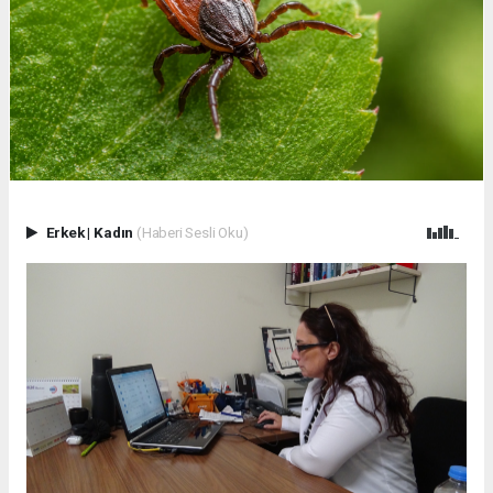
Erkek
|
Kadın
(Haberi Sesli Oku)