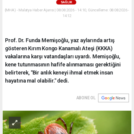
SAĞLIK
(MHA) - Malatya Haber Ajansı | 08.08.2026 - 14:10, Güncelleme: 08.08.2026 -
14:12
Prof. Dr. Funda Memişoğlu, yaz aylarında artış
gösteren Kırım Kongo Kanamalı Ateşi (KKKA)
vakalarına karşı vatandaşları uyardı. Memişoğlu,
kene tutunmasının hafife alınmaması gerektiğini
belirterek, "Bir anlık keneyi ihmal etmek insan
hayatına mal olabilir." dedi.
ABONE OL