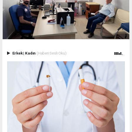
Erkek
|
Kadın
(Haberi Sesli Oku)