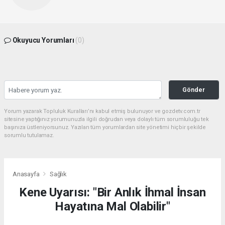
Okuyucu Yorumları
(0)
Gönder
Yorum yazarak Topluluk Kuralları’nı kabul etmiş bulunuyor ve gozdetv.com.tr
sitesine yaptığınız yorumunuzla ilgili doğrudan veya dolaylı tüm sorumluluğu tek
başınıza üstleniyorsunuz. Yazılan tüm yorumlardan site yönetimi hiçbir şekilde
sorumlu tutulamaz.
Anasayfa
Sağlık
Kene Uyarısı: "Bir Anlık İhmal İnsan
Hayatına Mal Olabilir"