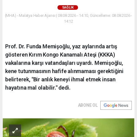
SAĞLIK
(MHA) - Malatya Haber Ajansı | 08.08.2026 - 14:10, Güncelleme: 08.08.2026 -
14:12
Prof. Dr. Funda Memişoğlu, yaz aylarında artış
gösteren Kırım Kongo Kanamalı Ateşi (KKKA)
vakalarına karşı vatandaşları uyardı. Memişoğlu,
kene tutunmasının hafife alınmaması gerektiğini
belirterek, "Bir anlık keneyi ihmal etmek insan
hayatına mal olabilir." dedi.
ABONE OL