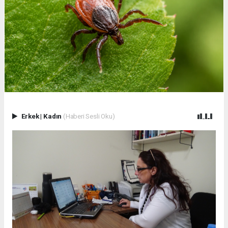
Erkek
|
Kadın
(Haberi Sesli Oku)