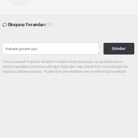
Okuyucu Yorumları
(0)
Gönder
Yorum yazarak Topluluk Kuralları’nı kabul etmiş bulunuyor ve gozdetv.com.tr
sitesine yaptığınız yorumunuzla ilgili doğrudan veya dolaylı tüm sorumluluğu tek
başınıza üstleniyorsunuz. Yazılan tüm yorumlardan site yönetimi hiçbir şekilde
sorumlu tutulamaz.
haber paketi
haber scripti
haber yazılımı
Tüm hakları saklı tutulmaktadır.Copyright 2026©
Haber Yazılımı:
Web Aksiyon ®