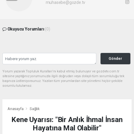
muhasebe@gozde.tv
Okuyucu Yorumları
(0)
Gönder
Yorum yazarak Topluluk Kuralları’nı kabul etmiş bulunuyor ve gozdetv.com.tr
sitesine yaptığınız yorumunuzla ilgili doğrudan veya dolaylı tüm sorumluluğu tek
başınıza üstleniyorsunuz. Yazılan tüm yorumlardan site yönetimi hiçbir şekilde
sorumlu tutulamaz.
Anasayfa
Sağlık
Kene Uyarısı: "Bir Anlık İhmal İnsan
Hayatına Mal Olabilir"