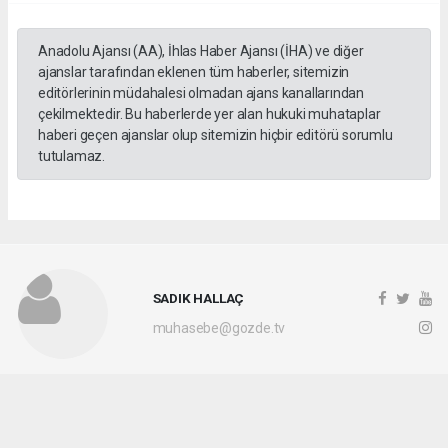
Anadolu Ajansı (AA), İhlas Haber Ajansı (İHA) ve diğer
ajanslar tarafından eklenen tüm haberler, sitemizin
editörlerinin müdahalesi olmadan ajans kanallarından
çekilmektedir. Bu haberlerde yer alan hukuki muhataplar
haberi geçen ajanslar olup sitemizin hiçbir editörü sorumlu
tutulamaz.
SADIK HALLAÇ
muhasebe@gozde.tv
Okuyucu Yorumları
(0)