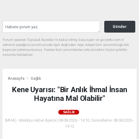
Gönder
Yorum yazarak Topluluk Kuralları’nı kabul etmiş bulunuyor ve gozdetv.com.tr
sitesine yaptığınız yorumunuzla ilgili doğrudan veya dolaylı tüm sorumluluğu tek
başınıza üstleniyorsunuz. Yazılan tüm yorumlardan site yönetimi hiçbir şekilde
sorumlu tutulamaz.
Anasayfa
Sağlık
Kene Uyarısı: "Bir Anlık İhmal İnsan
Hayatına Mal Olabilir"
SAĞLIK
(MHA) - Malatya Haber Ajansı | 08.08.2026 - 14:10, Güncelleme: 08.08.2026 -
14:12