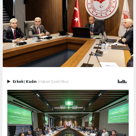
Erkek
|
Kadın
(Haberi Sesli Oku)