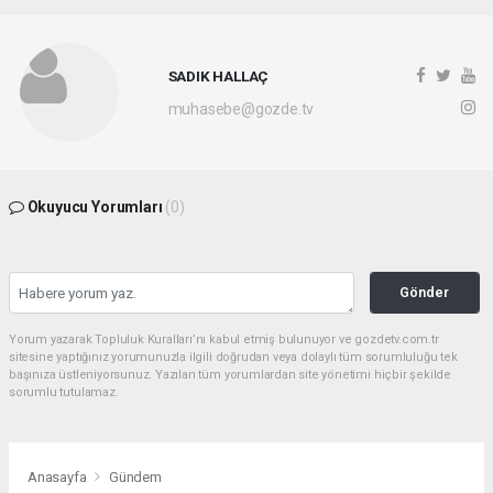
SADIK HALLAÇ
muhasebe@gozde.tv
Okuyucu Yorumları
(0)
Gönder
Yorum yazarak Topluluk Kuralları’nı kabul etmiş bulunuyor ve gozdetv.com.tr
sitesine yaptığınız yorumunuzla ilgili doğrudan veya dolaylı tüm sorumluluğu tek
başınıza üstleniyorsunuz. Yazılan tüm yorumlardan site yönetimi hiçbir şekilde
sorumlu tutulamaz.
Anasayfa
Gündem