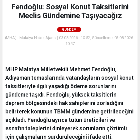
Fendoğlu: Sosyal Konut Taksitlerini
Meclis Gündemine Taşıyacağız
GÜNDEM
(MHA) - Malatya Haber Ajansı | 03.08.2026 - 10:52, Güncelleme: 03.08.2026 -
10:57
MHP Malatya Milletvekili Mehmet Fendoğlu,
Adıyaman temaslarında vatandaşların sosyal konut
taksitleriyle ilgili yaşadığı ödeme sorunlarını
gündeme taşıdı. Fendoğlu, yüksek taksitlerin
deprem bölgesindeki hak sahiplerini zorladığını
belirterek konunun TBMM gündemine getirileceğini
açıkladı. Fendoğlu ayrıca tütün üreticileri ve
esnafın taleplerini dinleyerek sorunların çözümü
için çalışmaların sürdürüleceğini ifade etti.