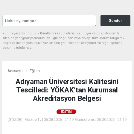
Gönder
Yorum yazarak Topluluk Kuralları’nı kabul etmiş bulunuyor ve gozdetv.com.tr
sitesine yaptığınız yorumunuzla ilgili doğrudan veya dolaylı tüm sorumluluğu tek
başınıza üstleniyorsunuz. Yazılan tüm yorumlardan site yönetimi hiçbir şekilde
sorumlu tutulamaz.
Anasayfa
Eğitim
Adıyaman Üniversitesi Kalitesini
Tescilledi: YÖKAK’tan Kurumsal
Akreditasyon Belgesi
EĞITIM
(GÖZDE) - Gözde Tv | 06.08.2026 - 21:19, Güncelleme: 06.08.2026 - 21:19