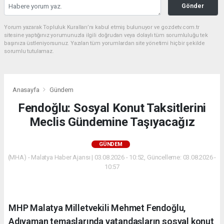
Gönder
Yorum yazarak Topluluk Kuralları’nı kabul etmiş bulunuyor ve gozdetv.com.tr
sitesine yaptığınız yorumunuzla ilgili doğrudan veya dolaylı tüm sorumluluğu tek
başınıza üstleniyorsunuz. Yazılan tüm yorumlardan site yönetimi hiçbir şekilde
sorumlu tutulamaz.
Anasayfa
Gündem
Fendoğlu: Sosyal Konut Taksitlerini
Meclis Gündemine Taşıyacağız
GÜNDEM
(MHA) - Malatya Haber Ajansı | 03.08.2026 - 10:52, Güncelleme: 03.08.2026 -
10:57
MHP Malatya Milletvekili Mehmet Fendoğlu,
Adıyaman temaslarında vatandaşların sosyal konut