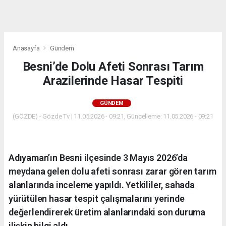
dini
chat
Anasayfa
Gündem
Besni’de Dolu Afeti Sonrası Tarım
Arazilerinde Hasar Tespiti
GÜNDEM
(GÖZDE) - Gözde Tv | 11.05.2026 - 09:21, Güncelleme: 11.05.2026 - 09:21
Adıyaman’ın Besni ilçesinde 3 Mayıs 2026’da
meydana gelen dolu afeti sonrası zarar gören tarım
alanlarında inceleme yapıldı. Yetkililer, sahada
yürütülen hasar tespit çalışmalarını yerinde
değerlendirerek üretim alanlarındaki son duruma
ilişkin bilgi aldı.