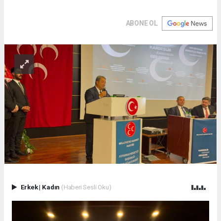
ABONE OL
Erkek
|
Kadın
(Haberi Sesli Oku)