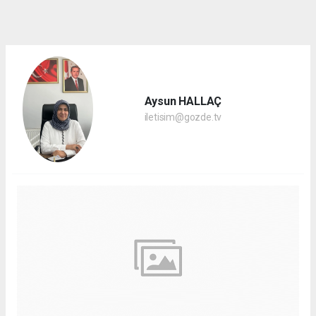
dini
chat
Aysun HALLAÇ
iletisim@gozde.tv