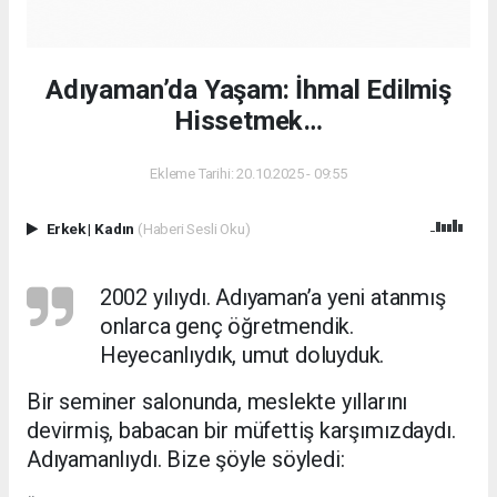
Adıyaman’da Yaşam: İhmal Edilmiş
Hissetmek…
Ekleme Tarihi: 20.10.2025 - 09:55
Erkek
|
Kadın
(Haberi Sesli Oku)
2002 yılıydı. Adıyaman’a yeni atanmış
onlarca genç öğretmendik.
Heyecanlıydık, umut doluyduk.
Bir seminer salonunda, meslekte yıllarını
devirmiş, babacan bir müfettiş karşımızdaydı.
Adıyamanlıydı. Bize şöyle söyledi: